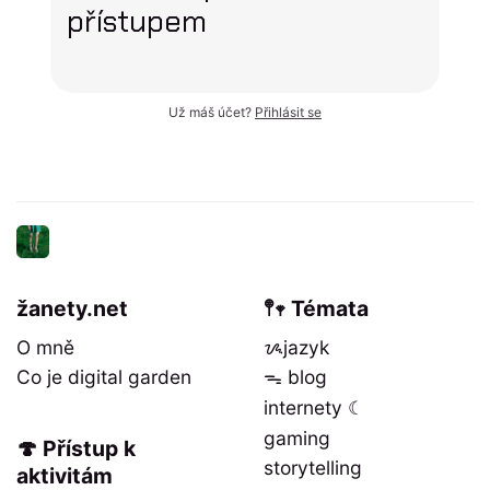
přístupem
Už máš účet?
Přihlásit se
žanety.net
𖤣𖥧 Témata
O mně
ᝰjazyk
Co je digital garden
ᯓ blog
internety ☾
gaming
🍄 Přístup k
storytelling
aktivitám