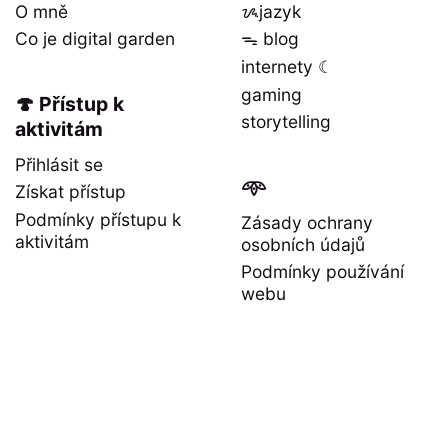
O mně
ᝰjazyk
Co je digital garden
ᯓ blog
internety ☾
gaming
🍄 Přístup k
storytelling
aktivitám
Přihlásit se
𖥸
Získat přístup
Podmínky přístupu k
Zásady ochrany
aktivitám
osobních údajů
Podmínky používání
webu