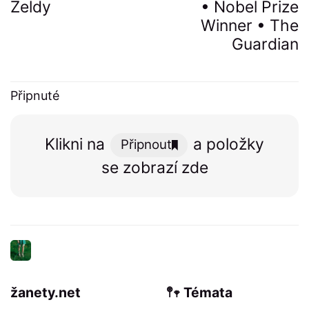
Zeldy
• Nobel Prize
Winner • The
Guardian
Připnuté
Klikni na
a položky
Připnout
se zobrazí zde
žanety.net
𖤣𖥧 Témata